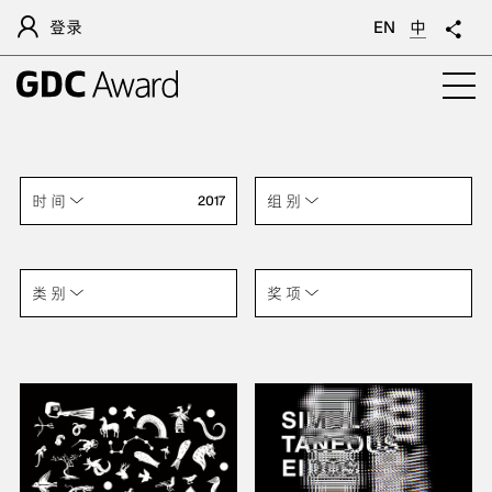
登录
EN
中
时 间
组 别
2017
类 别
奖 项