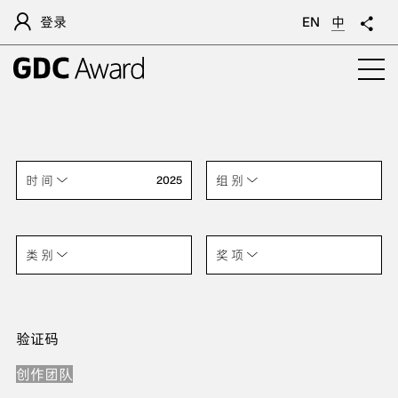
登录
EN
中
时 间
组 别
2025
类 别
奖 项
验证码
创作团队