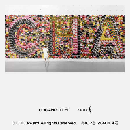
ORGANIZED BY
© GDC Award. All rights Reserved.
粤ICP备12040914号