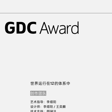
世界运行在12的体系中
创作团队
艺术指导：李熠阳
设计师：李熠阳 / 王奕麟
技术支持：颜骕沣