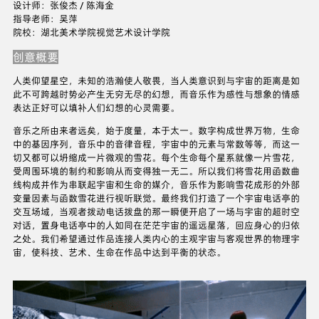
设计师：张俊杰 / 陈海金
指导老师：吴萍
院校：湖北美术学院视觉艺术设计学院
创意概要
人类仰望星空，未知的浩瀚使人敬畏，当人类意识到与宇宙的距离是如
此不可跨越时势必产生无穷无尽的幻想，而音乐作为感性与想象的情感
表达正好可以填补人们幻想的心灵需要。
音乐之所由来者远矣，始于度量，本于太一。数字构成世界万物，生命
中的基因序列，音乐中的音律音程，宇宙中的元素与常数等等，而这一
切又都可以坍缩成一片微观的雪花。每个生命每个星系就像一片雪花，
受周围环境的制约和影响从而变得独一无二。所以我们将雪花用函数曲
线构成并作为串联起宇宙和生命的媒介，音乐作为影响雪花成形的外部
变量因素与函数雪花进行视听联觉。最终我们打造了一个宇宙电话亭的
交互场域，当观者拨动电话拨盘的那一瞬便开启了一场与宇宙的超时空
对话，置身电话亭中的人如同在茫茫宇宙的遥远星落，回应身心的归依
之处。我们希望通过作品连接人类内心的主观宇宙与客观世界的物理宇
宙，使科技、艺术、生命在作品中达到平衡的状态。