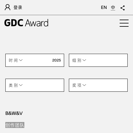
登录
EN
中
时 间
组 别
2025
类 别
奖 项
B&W&V
创作团队