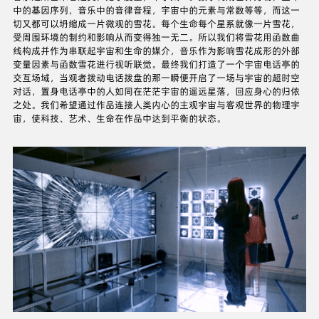
中的基因序列，音乐中的音律音程，宇宙中的元素与常数等等，而这一
切又都可以坍缩成一片微观的雪花。每个生命每个星系就像一片雪花，
受周围环境的制约和影响从而变得独一无二。所以我们将雪花用函数曲
线构成并作为串联起宇宙和生命的媒介，音乐作为影响雪花成形的外部
变量因素与函数雪花进行视听联觉。最终我们打造了一个宇宙电话亭的
交互场域，当观者拨动电话拨盘的那一瞬便开启了一场与宇宙的超时空
对话，置身电话亭中的人如同在茫茫宇宙的遥远星落，回应身心的归依
之处。我们希望通过作品连接人类内心的主观宇宙与客观世界的物理宇
宙，使科技、艺术、生命在作品中达到平衡的状态。