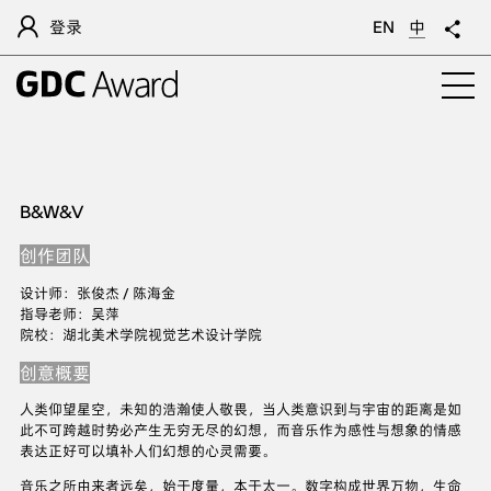
登录
EN
中
B&W&V
创作团队
设计师：张俊杰 / 陈海金
指导老师：吴萍
院校：湖北美术学院视觉艺术设计学院
创意概要
人类仰望星空，未知的浩瀚使人敬畏，当人类意识到与宇宙的距离是如
此不可跨越时势必产生无穷无尽的幻想，而音乐作为感性与想象的情感
表达正好可以填补人们幻想的心灵需要。
音乐之所由来者远矣，始于度量，本于太一。数字构成世界万物，生命