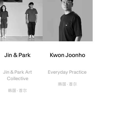
Jin & Park
Kwon Joonho
Jin & Park Art
Everyday Practice
Collective
韩国 · 首尔
韩国 · 首尔