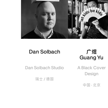
Dan Solbach
广煜
Guang Yu
Dan Solbach Studio
A Black Cover
Design
瑞士 / 德国
中国 · 北京