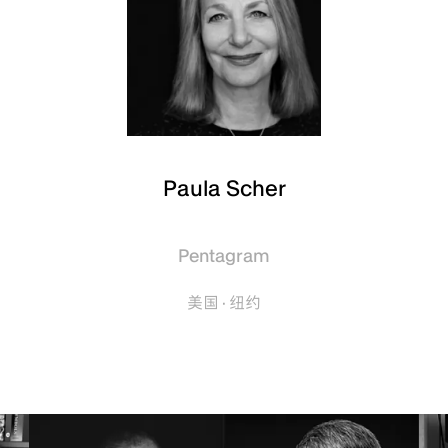
Paula Scher
Pentagram
美国 · 纽约