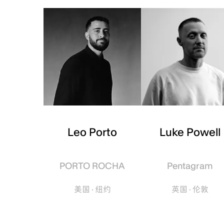
Leo Porto
Luke Powell
PORTO ROCHA
Pentagram
美国 · 纽约
英国 · 伦敦