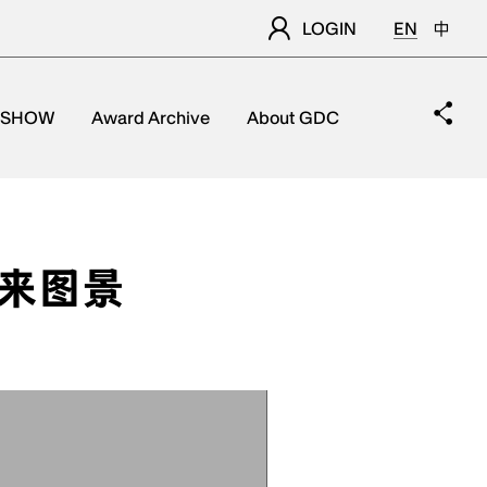
LOGIN
EN
中
 SHOW
Award Archive
About GDC
未来图景