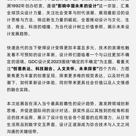
溯1992年创办初衷，遵循
“影响中国未来的设计”
这一宗旨，汇集
全球顶尖设计力量、关注社会变革与时代浪潮、展现最前沿的设
计思维与方法，响应新生力量的崛起，全面推动设计与文化、生
活、商业、科技的碰撞，为当代设计树立价值参照，揭示未来设
计发展趋势。
快速迭代的当下使得设计变得更加丰富且多元，技术的浪潮也触
发着不可预知的设计革新，设计师们面临着一个与以往更加不确
定的语境。GDC设计奖2023围绕“确定的不确定”为主题，着重关
注
“创意表达、科技融合、人文关怀、未来探索”
四个方向，力图
聚焦更为丰富的创意呈现，探索更多维的视觉表达，以及时代浪
潮下，如何革新设计体验，同时带来更具社会价值以及人文情感
的融合实践。
本次巡展旨在深入当今最具前瞻性的设计趋势，激发跨领域创新
思维，并促进国际间的设计对话。获奖作品以其独到的视角和前
沿的技术运用，展示了设计在社会各个层面的应用潜力，从日常
生活用品到数字交互界面，设计正逐渐成为弥合技术与人文之间
沟通的关键纽带。