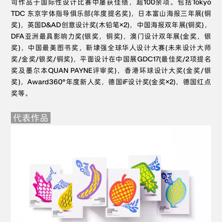
司作品于国际性设计比赛中屡获佳绩，超100余项。包括Tokyo
TDC 东京字体指导俱乐部(年度提名奖)，日本富山海报三年展(铜
奖)，英国D&AD创意设计奖(木铅笔×2)，中国海报双年展(铜奖)，
DFA亚洲最具影响力奖(银奖，铜奖)，澳门设计双年展(金奖，银
奖)，中国最美图书奖，靳埭强全球华人设计大赛(未来设计大师
奖/金奖/银奖/铜奖)，平面设计在中国展GDC17(最佳奖/2项提名
奖及墨尔本QUAN PAYNE评审奖)，香港环球设计大奖(金奖/银
奖)，Award360°年度新人奖，德国iF设计奖(金奖×2)，德国红点
奖等。
代表作品