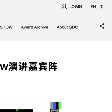
LOGIN
EN
中
 SHOW
Award Archive
About GDC
how演讲嘉宾阵