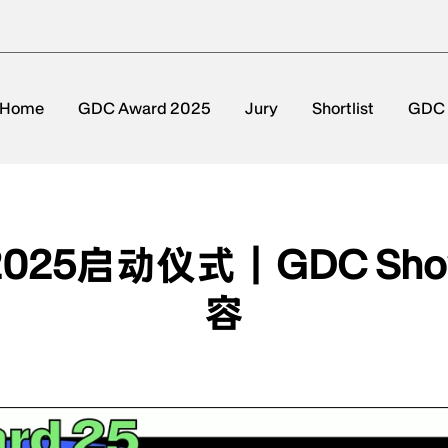
Home
GDC Award 2025
Jury
Shortlist
GDC
025启动仪式｜GDC S
容