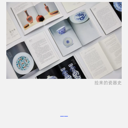
捡来的瓷器史
——