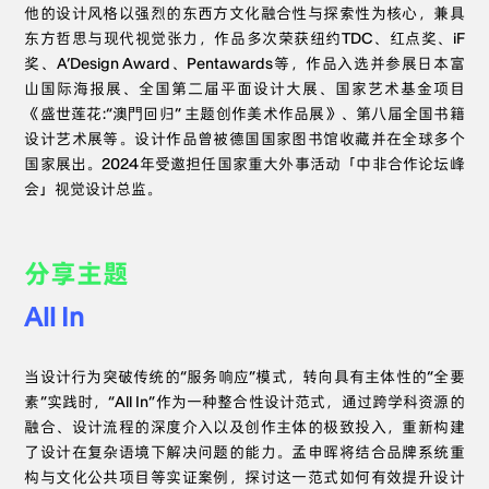
他的设计风格以强烈的东西方文化融合性与探索性为核心，兼具
东方哲思与现代视觉张力，作品多次荣获纽约TDC、红点奖、iF
奖、A’Design Award、Pentawards等，作品入选并参展日本富
山国际海报展、全国第二届平面设计大展、国家艺术基金项目
《盛世莲花:“澳門回归” 主题创作美术作品展》、第八届全国书籍
设计艺术展等。设计作品曾被德国国家图书馆收藏并在全球多个
国家展出。2024年受邀担任国家重大外事活动「中非合作论坛峰
会」视觉设计总监。
分享主题
All In
当设计行为突破传统的“服务响应”模式，转向具有主体性的“全要
素”实践时，“All In”作为一种整合性设计范式，通过跨学科资源的
融合、设计流程的深度介入以及创作主体的极致投入，重新构建
了设计在复杂语境下解决问题的能力。孟申晖将结合品牌系统重
构与文化公共项目等实证案例，探讨这一范式如何有效提升设计