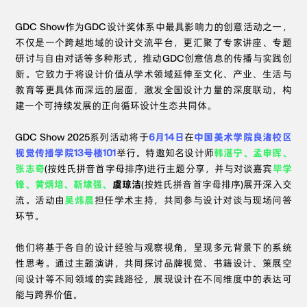
GDC Show作为GDC设计奖体系中最具影响力的创意活动之一，
不仅是一个跨越地域的设计交流平台，更汇聚了专家讲座、专题
研讨与自由对话等多种形式，推动GDC创意信息的传播与实践创
新。它致力于将设计价值从学术领域延伸至文化、产业、生活与
教育等更具体而深远的层面，激发全国设计力量的深度联动，构
建一个可持续发展的正向循环设计生态共同体。
GDC Show 2025系列活动将于
6月14日
在
中国美术学院良渚校区
视觉传播学院13号楼101
举行。特邀知名设计师
韩湛宁、孟申晖、
张志奇
(按姓氏拼音首字母排序)进行主题分享，并与对谈嘉宾
毕学
锋、黄炳培、靳埭强、
虞琼洁
(按姓氏拼音首字母排序)展开深入交
流。活动由
吴炜晨
担任学术主持，共同参与设计对谈与现场问答
环节。
他们将基于各自的设计经验与观察视角，呈现多元背景下的系统
性思考。通过主题演讲，共同探讨品牌视觉、书籍设计、策展空
间设计等不同领域的实践路径，展现设计在不同维度中的表达可
能与跨界价值。